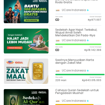
Roda Gratis
UCare Indonesia
Sisa waktu
Donasi Terkumpul
Rp971.007
Sedekah Agar Hajat Terkabul,
Wujud Amal Soleh
Mendekatkan Diri Pada-Nya
UCare Indonesia
Sisa waktu
Donasi Terkumpul
Rp18.142.369
Saatnya Menyucikan Harta
dengan Zakat Mal
UCare Indonesia
Sisa waktu
Donasi Terkumpul
220 Hari
Rp643.015.003
Cahaya Quran Sedekah untuk
Pengadaan Mushaf
UCare Indonesia