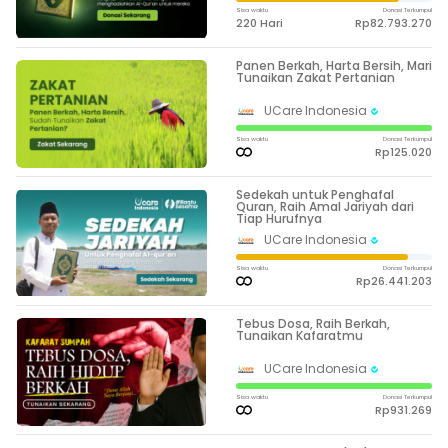
Sisa waktu
Donasi Terkumpul
220 Hari
Rp82.793.270
Panen Berkah, Harta Bersih, Mari
Tunaikan Zakat Pertanian
UCare Indonesia
Sisa waktu
Donasi Terkumpul
Rp125.020
Sedekah untuk Penghafal
Quran, Raih Amal Jariyah dari
Tiap Hurufnya
UCare Indonesia
Sisa waktu
Donasi Terkumpul
Rp26.441.203
Tebus Dosa, Raih Berkah,
Tunaikan Kafaratmu
UCare Indonesia
Sisa waktu
Donasi Terkumpul
Rp931.269