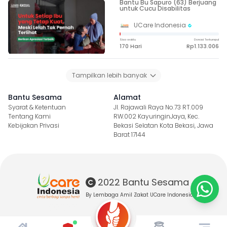
Bantu Bu Sapuro (63) Berjuang
untuk Cucu Disabilitas
UCare Indonesia
Sisa waktu
Donasi Terkumpul
170 Hari
Rp1.133.006
Tampilkan lebih banyak
Bantu Sesama
Alamat
Syarat & Ketentuan
Jl. Rajawali Raya No.73 RT.009
Tentang Kami
RW.002 KayuringinJaya, Kec.
Kebijakan Privasi
Bekasi Selatan Kota Bekasi, Jawa
Barat 17144
2022 Bantu Sesama
By Lembaga Amil Zakat UCare Indonesia