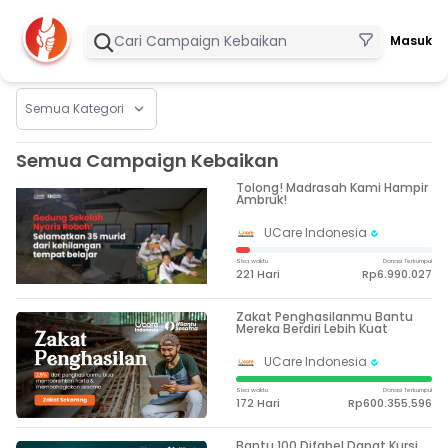
Masuk
Semua Campaign Kebaikan
Tolong! Madrasah Kami Hampir
Ambruk!
UCare Indonesia
Sisa waktu
Donasi Terkumpul
221 Hari
Rp6.990.027
Zakat Penghasilanmu Bantu
Mereka Berdiri Lebih Kuat
UCare Indonesia
Sisa waktu
Donasi Terkumpul
172 Hari
Rp600.355.596
Bantu 100 Difabel Dapat Kursi